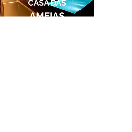
CASA DAS
AMEIAS
Siga-nos
Nehmen Sie Kontakt auf
+351 232 771 514
ANRUF ZUM NATIONALEN FESTNETZ
+351 96 605
92 65
ANRUF ZUM NATIONALEN MOBILEN NETZWERK
IHR ERSTER BESUCH?
TELEFON FÜR INFORMATIONEN
info@casamuseu.com