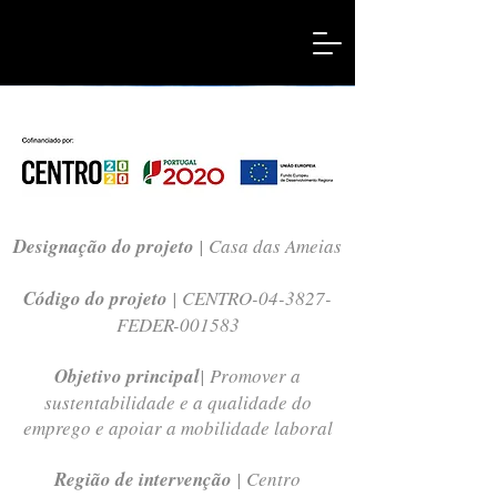
Designação do projeto
| Casa das Ameias
Código do projeto
| CENTRO-04-3827-
FEDER-001583
Objetivo principal
| Promover a
sustentabilidade e a qualidade do
emprego e apoiar a mobilidade laboral
Região de intervenção
| Centro