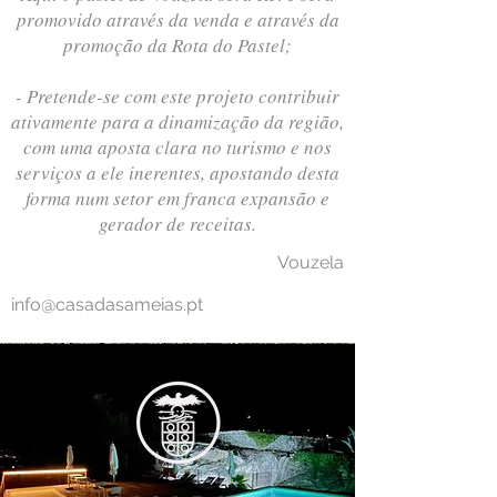
promovido através da venda e através da
promoção da Rota do Pastel;
- Pretende-se com este projeto contribuir
ativamente para a dinamização da região,
com uma aposta clara no turismo e nos
serviços a ele inerentes, apostando desta
forma num setor em franca expansão e
gerador de receitas.
Vouzela
info@casadasameias.pt