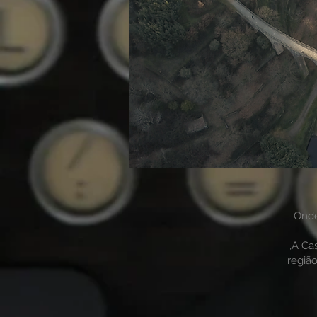
Onde
,A Ca
região