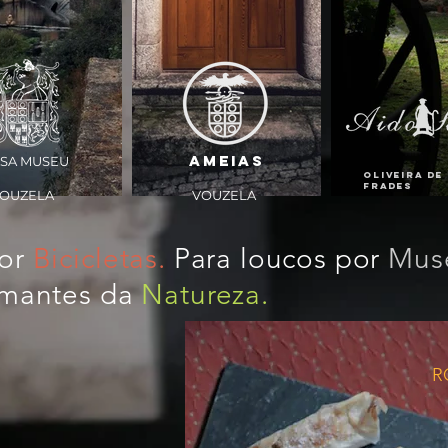
AMEIAS
SA MUSEU
Oliveira de
Frades
OUZELA
VOUZELA
por
Bicicletas.
Para loucos por
Mus
amantes da
Natureza.
R