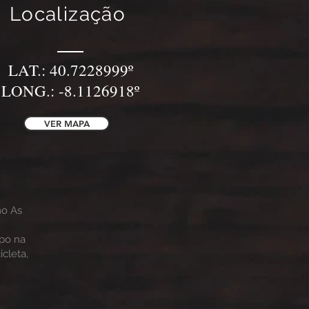
Localização
LAT.: 40.7228999º
LONG.: -8.1126918º
VER MAPA
mo As
mpo na
icleta,