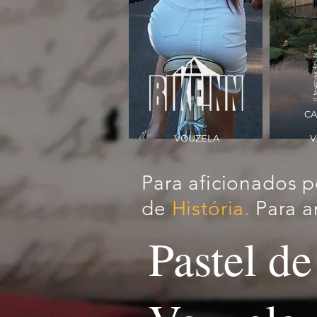
CA
VOUZELA
V
Para aficionados 
de
História.
Para 
Pastel de