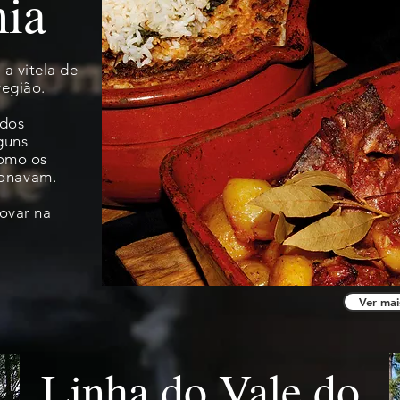
ia
 a vitela de
região.
 dos
guns
como os
ionavam
.
ovar na
Ver mai
Linha do Vale do