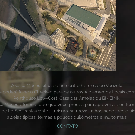
A Casa Museu situa-se no centro histórico de Vouzela.
 poderá fazer o Check-in para os outros Alojamentos Locais co
Penthouse Low-Cost, Casa das Ameias ou BIKEINN.
sa Museu oferece tudo que você precisa para aproveitar seu te
 de Lafões: restaurantes, turismo natureza, trilhos pedestres e bic
aldeias tipicas, termas a poucos quilómetros e muito mais.
CONTATO