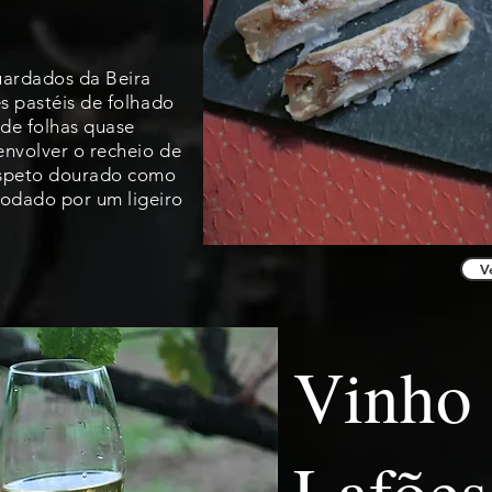
ardados da Beira
es pastéis de folhado
 de folhas quase
envolver o recheio de
aspeto dourado como
modado por um ligeiro
V
Vinho
Lafões